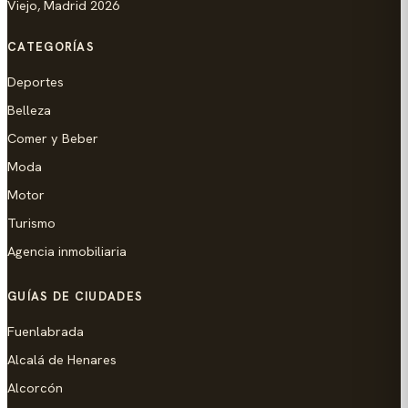
Viejo, Madrid 2026
CATEGORÍAS
Deportes
Belleza
Comer y Beber
Moda
Motor
Turismo
Agencia inmobiliaria
GUÍAS DE CIUDADES
Fuenlabrada
Alcalá de Henares
Alcorcón