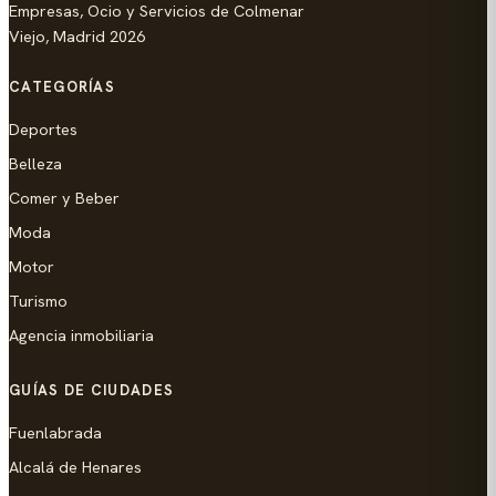
Empresas, Ocio y Servicios de Colmenar
Viejo, Madrid 2026
CATEGORÍAS
Deportes
Belleza
Comer y Beber
Moda
Motor
Turismo
Agencia inmobiliaria
GUÍAS DE CIUDADES
Fuenlabrada
Alcalá de Henares