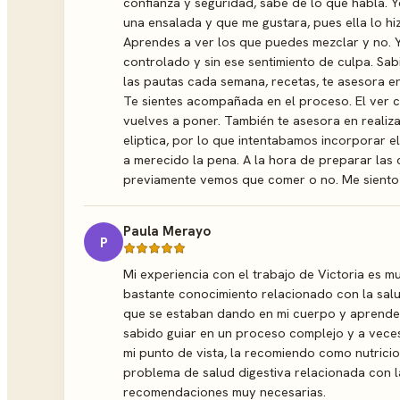
confianza y seguridad, sabe de lo que habla. 
una ensalada y que me gustara, pues ella lo hi
Aprendes a ver los que puedes mezclar y no. 
controlado y sin ese sentimiento de culpa. Sab
las pautas cada semana, recetas, te asesora e
Te sientes acompañada en el proceso. El ver c
vuelves a poner. También te asesora en realiz
eliptica, por lo que intentabamos incorporar e
a merecido la pena. A la hora de preparar las
previamente vemos que comer o no. Me siento f
Paula Merayo
P
Mi experiencia con el trabajo de Victoria es mu
bastante conocimiento relacionado con la sal
que se estaban dando en mi cuerpo y aprender 
sabido guiar en un proceso complejo y a vece
mi punto de vista, la recomiendo como nutrici
problema de salud digestiva relacionada con l
recomendaciones muy necesarias.