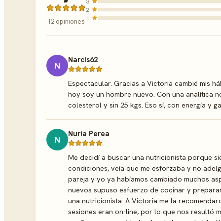
3
2
1
12 opiniones
Narcís62
N
Espectacular. Gracias a Victoria cambié mis h
hoy soy un hombre nuevo. Con una analítica norma
colesterol y sin 25 kgs. Eso sí, con energía y ga
Nuria Perea
N
Me decidí a buscar una nutricionista porque s
condiciones, veía que me esforzaba y no adelg
pareja y yo ya habíamos cambiado muchos aspec
nuevos supuso esfuerzo de cocinar y prepararl
una nutricionista. A Victoria me la recomendar
sesiones eran on-line, por lo que nos resultó 