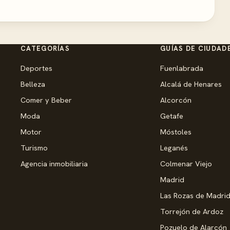
CATEGORÍAS
GUÍAS DE CIUDAD
Deportes
Fuenlabrada
Belleza
Alcalá de Henares
Comer y Beber
Alcorcón
Moda
Getafe
Motor
Móstoles
Turismo
Leganés
Agencia inmobiliaria
Colmenar Viejo
Madrid
Las Rozas de Madri
Torrejón de Ardoz
Pozuelo de Alarcón