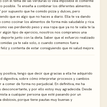
Yo con el tema de las verduras lo veía imposible el comerme
zo posible. Te enseña a combinar los diferentes alimentos.
Y por supuesto que he comido pizza y dulces, pero
iendo que es algo que no haces a diario. Ella te va dando
n como cocinar los alimentos de forma más saludable y rica.
omo vas perdiendo peso y esa ropa que ya no te valía te la
ar algún tipo de ejercicio, nosotros nos compramos una
l deporte junto con la dieta. Saber que el esfuerzo realizado
 comidas ya te sale solo, o cuando comemos fuera
eliz y contenta de estar consiguiendo que mi salud mejore.
y positiva, tengo que decir que gracias a ella he adquirido
ud digestiva, sobre cómo interpretar procesos y cambios
a comer de forma no perjudicial. En definitiva, me ha
s desconcertante, y por ello estoy muy agradecida. Desde
onista a cualquier persona que esté pasando por un
a disbiosis, porque tiene pautas muy buenas y