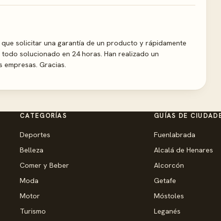
o que solicitar una garantía de un producto y rápidamente
 todo solucionado en 24 horas. Han realizado un
s empresas. Gracias.
CATEGORÍAS
GUÍAS DE CIUDAD
Deportes
Fuenlabrada
Belleza
Alcalá de Henares
Comer y Beber
Alcorcón
Moda
Getafe
Motor
Móstoles
Turismo
Leganés