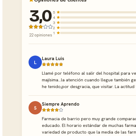
3,0
5
4
3
2
1
22 opiniones
Laura Luis
L
Llamé por teléfono al salir del hospital para v
majísima...la atención cuando llegue también g
he tenido,por desgracia, que visitar. La actitu
Siempre Aprendo
S
Farmacia de barrio pero muy grande comparada
educado. El horario estándar de muchas farma
variedad de producto que la media de las farmac