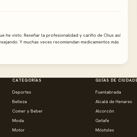
e he visto. Reseñar la profesionalidad y cariño de Chus así
nsejando. Y muchas veces recomiendan medicamentos más
CATEGORÍAS
GUÍAS DE CIUDAD
Deportes
Fuenlabrada
Belleza
Alcalá de Henares
Comer y Beber
Alcorcón
Moda
Getafe
Motor
Móstoles