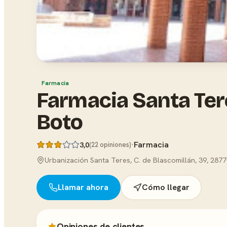
Farmacia
Farmacia Santa Ter
Boto
·
Farmacia
3,0
(22 opiniones)
Urbanización Santa Teres, C. de Blascomillán, 39, 287
Llamar ahora
Cómo llegar
Opiniones de clientes