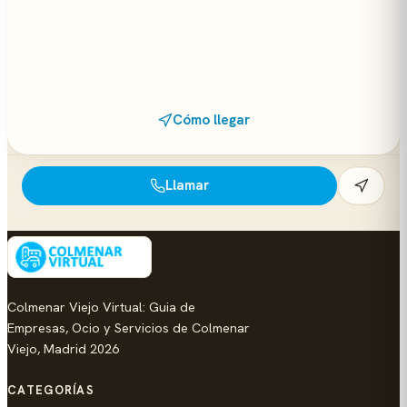
Cómo llegar
Llamar
Colmenar Viejo Virtual: Guia de
Empresas, Ocio y Servicios de Colmenar
Viejo, Madrid 2026
CATEGORÍAS