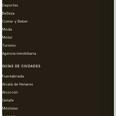
Deportes
Belleza
Comer y Beber
Moda
Motor
Turismo
Agencia inmobiliaria
GUÍAS DE CIUDADES
Fuenlabrada
Alcalá de Henares
Alcorcón
Getafe
Móstoles