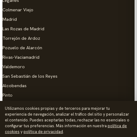
Leganés
Colmenar Viejo
Madrid
Las Rozas de Madrid
Torrejón de Ardoz
Pozuelo de Alarcón
Rivas-Vaciamadrid
Valdemoro
San Sebastián de los Reyes
Alcobendas
Pinto
Parla
Utilizamos cookies propias y de terceros para mejorar tu
experiencia de navegación, analizar el tráfico del sitio y personalizar
AYUDA
el contenido. Puedes aceptarlas todas, rechazar las no esenciales o
configurar tus preferencias. Más información en nuestra
política de
Añadir empresa
cookies
y
política de privacidad
.