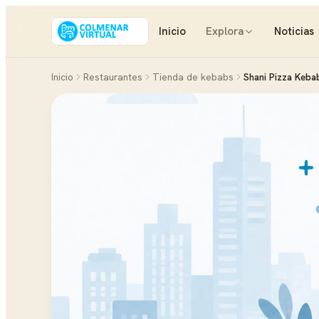
Inicio
Explora
Noticias
Inicio
Restaurantes
Tienda de kebabs
Shani Pizza Kebab