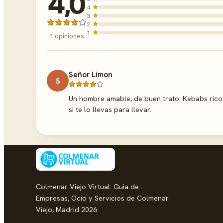
4,0
4
3
2
1
1 opiniones
Señor Limon
S
Un hombre amable, de buen trato. Kebabs ricos
si te lo llevas para llevar.
Colmenar Viejo Virtual: Guia de
Empresas, Ocio y Servicios de Colmenar
Viejo, Madrid 2026