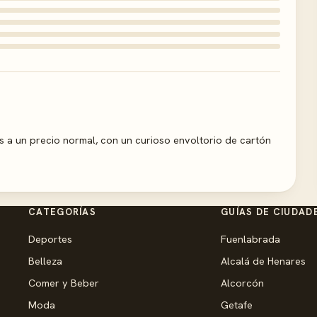
 a un precio normal, con un curioso envoltorio de cartón
CATEGORÍAS
GUÍAS DE CIUDAD
Deportes
Fuenlabrada
Belleza
Alcalá de Henares
Comer y Beber
Alcorcón
Moda
Getafe