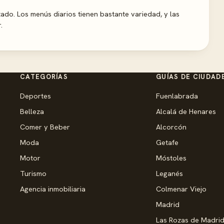
ado. Los menús diarios tienen bastante variedad, y las
.
CATEGORÍAS
GUÍAS DE CIUDAD
Deportes
Fuenlabrada
Belleza
Alcalá de Henares
Comer y Beber
Alcorcón
Moda
Getafe
Motor
Móstoles
Turismo
Leganés
Agencia inmobiliaria
Colmenar Viejo
Madrid
Las Rozas de Madri