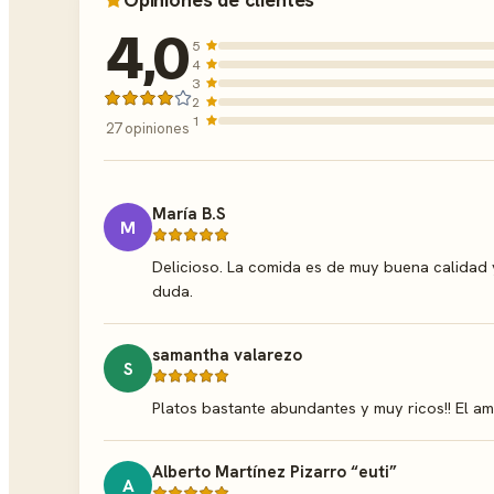
4,0
5
4
3
2
1
27 opiniones
María B.S
M
Delicioso. La comida es de muy buena calidad 
duda.
samantha valarezo
S
Platos bastante abundantes y muy ricos!! El am
Alberto Martínez Pizarro “euti”
A