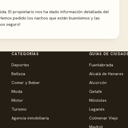
ida. El propietario nos ha dado información detallada del
Hemos pedido los nachos que están buenísimos y las
mos seguro!
CATEGORÍAS
GUÍAS DE CIUDAD
Deportes
Fuenlabrada
Belleza
Alcalá de Henares
Comer y Beber
Alcorcón
Moda
Getafe
Motor
Móstoles
Turismo
Leganés
Agencia inmobiliaria
Colmenar Viejo
Madrid