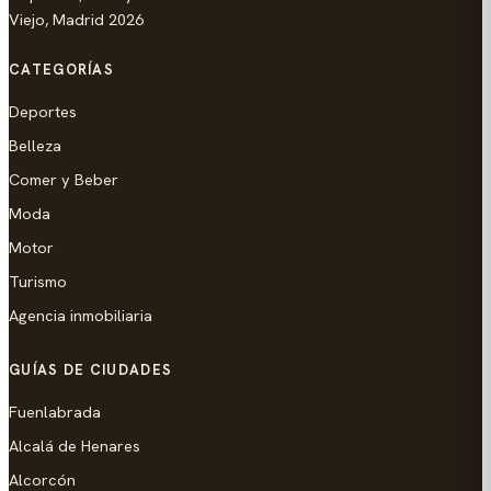
Viejo, Madrid 2026
CATEGORÍAS
Deportes
Belleza
Comer y Beber
Moda
Motor
Turismo
Agencia inmobiliaria
GUÍAS DE CIUDADES
Fuenlabrada
Alcalá de Henares
Alcorcón