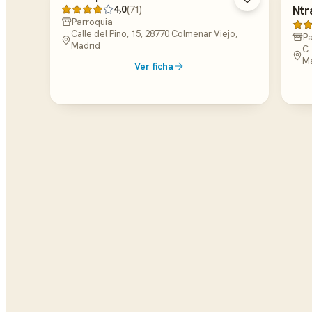
4,0
Ntr
(71)
Parroquia
Calle del Pino, 15, 28770 Colmenar Viejo,
Pa
Madrid
C.
M
Ver ficha