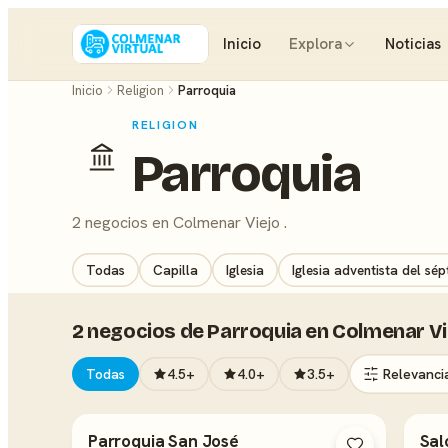
Inicio
Explora
Noticias
Inicio
Religion
Parroquia
RELIGION
Parroquia
2 negocios en Colmenar Viejo .
Todas
Capilla
Iglesia
Iglesia adventista del sép
2 negocios de Parroquia en Colmenar Vi
Todas
4.5+
4.0+
3.5+
Parroquia San José
Sal