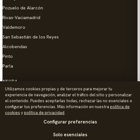
Pozuelo de Alarcón
Rivas-Vaciamadrid
Valdemoro
San Sebastián de los Reyes
Alcobendas
Pinto
Parla
AYUDA
Utilizamos cookies propias y de terceros para mejorar tu
Añadir empresa
experiencia de navegación, analizar el tráfico del sitio y personalizar
el contenido. Puedes aceptarlas todas, rechazar las no esenciales o
Contacto
configurar tus preferencias. Más información en nuestra
política de
Política de Privacidad
cookies
y
política de privacidad
.
Configurar preferencias
Aviso Legal
Política de Cookies
Solo esenciales
© 2026 Palike Networks, S.L.U.
Hecho con cariño en Colmenar Viejo