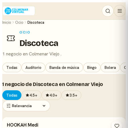
Inicio
Ocio
Discoteca
OCIO
Discoteca
1 negocio en Colmenar Viejo .
Todas
Auditorio
Banda de música
Bingo
Bolera
Ca
1 negocio de Discoteca en Colmenar Viejo
Todas
4.5+
4.0+
3.5+
HOOKAH Medi