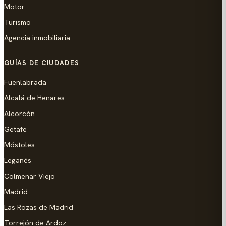
Motor
Turismo
Agencia inmobiliaria
GUÍAS DE CIUDADES
Fuenlabrada
Alcalá de Henares
Alcorcón
Getafe
Móstoles
Leganés
Colmenar Viejo
Madrid
Las Rozas de Madrid
Torrejón de Ardoz