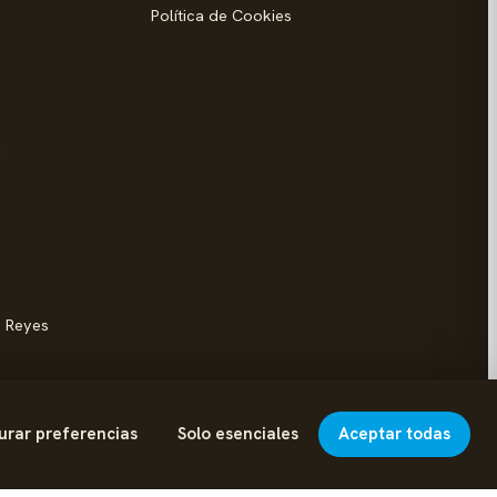
Política de Cookies
d
s Reyes
urar preferencias
Solo esenciales
Aceptar todas
Hecho con cariño en Colmenar Viejo