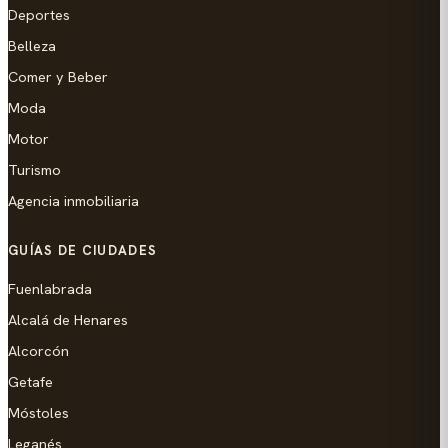
Deportes
Belleza
Comer y Beber
Moda
Motor
Turismo
Agencia inmobiliaria
GUÍAS DE CIUDADES
Fuenlabrada
Alcalá de Henares
Alcorcón
Getafe
Móstoles
Leganés