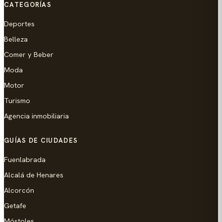
CATEGORÍAS
Deportes
Belleza
Comer y Beber
Moda
Motor
Turismo
Agencia inmobiliaria
GUÍAS DE CIUDADES
Fuenlabrada
Alcalá de Henares
Alcorcón
Getafe
Móstoles