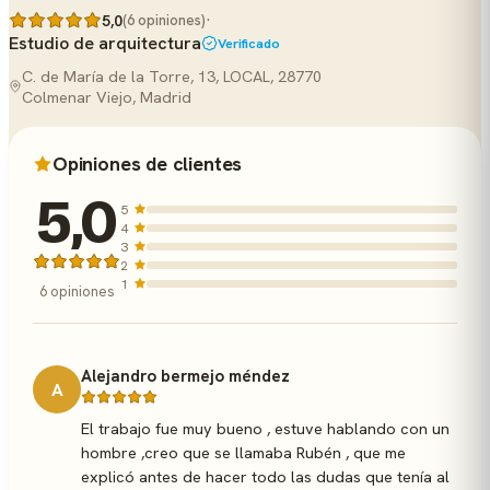
·
5,0
(6 opiniones)
Estudio de arquitectura
Verificado
C. de María de la Torre, 13, LOCAL, 28770
Colmenar Viejo, Madrid
Opiniones de clientes
5,0
5
4
3
2
1
6 opiniones
Alejandro bermejo méndez
A
El trabajo fue muy bueno , estuve hablando con un
hombre ,creo que se llamaba Rubén , que me
explicó antes de hacer todo las dudas que tenía al