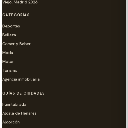
Viejo, Madrid 2026
CATEGORÍAS
Deportes
Belleza
Comer y Beber
Moda
Motor
Turismo
Agencia inmobiliaria
GUÍAS DE CIUDADES
Fuenlabrada
Alcalá de Henares
Alcorcón