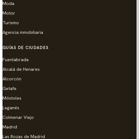
Moda
Motor
Turismo
Agencia inmobiliaria
GUÍAS DE CIUDADES
Fuenlabrada
Alcalá de Henares
Alcorcón
Getafe
Móstoles
Leganés
Colmenar Viejo
Madrid
Las Rozas de Madrid