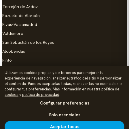
Torrejón de Ardoz
Pozuelo de Alarcón
Rivas-Vaciamadrid
Valdemoro
San Sebastián de los Reyes
Alcobendas
Pinto
Parla
Utilizamos cookies propias y de terceros para mejorar tu
experiencia de navegación, analizar el tráfico del sitio y personalizar
AYUDA
el contenido. Puedes aceptarlas todas, rechazar las no esenciales o
configurar tus preferencias. Más información en nuestra
política de
Añadir empresa
cookies
y
política de privacidad
.
Configurar preferencias
Contacto
Política de Privacidad
Solo esenciales
Aviso Legal
Aceptar todas