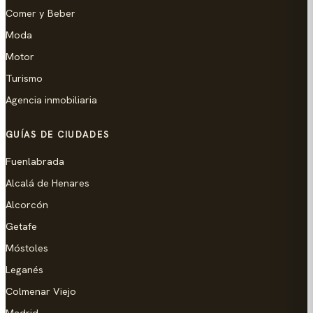
Comer y Beber
Moda
Motor
Turismo
Agencia inmobiliaria
GUÍAS DE CIUDADES
Fuenlabrada
Alcalá de Henares
Alcorcón
Getafe
Móstoles
Leganés
Colmenar Viejo
Madrid