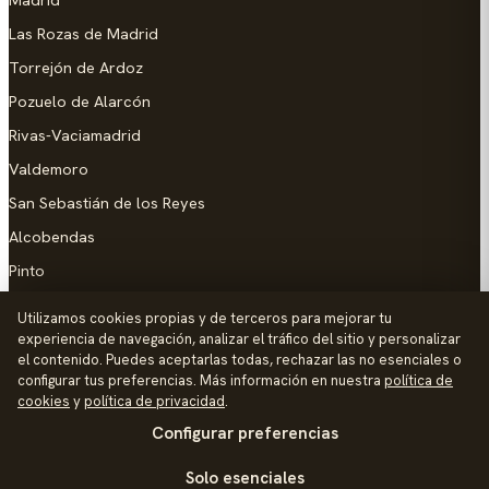
Las Rozas de Madrid
Torrejón de Ardoz
Pozuelo de Alarcón
Rivas-Vaciamadrid
Valdemoro
San Sebastián de los Reyes
Alcobendas
Pinto
Parla
Utilizamos cookies propias y de terceros para mejorar tu
experiencia de navegación, analizar el tráfico del sitio y personalizar
AYUDA
el contenido. Puedes aceptarlas todas, rechazar las no esenciales o
configurar tus preferencias. Más información en nuestra
política de
Añadir empresa
cookies
y
política de privacidad
.
Configurar preferencias
Contacto
Política de Privacidad
Solo esenciales