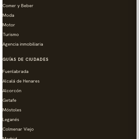
Comer y Beber
Moda
Motor
Turismo
Agencia inmobiliaria
GUÍAS DE CIUDADES
Fuenlabrada
Alcalá de Henares
Alcorcón
Getafe
Móstoles
Leganés
Colmenar Viejo
Madrid