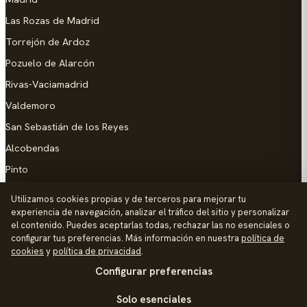
Las Rozas de Madrid
Torrejón de Ardoz
Pozuelo de Alarcón
Rivas-Vaciamadrid
Valdemoro
San Sebastián de los Reyes
Alcobendas
Pinto
Parla
Utilizamos cookies propias y de terceros para mejorar tu
experiencia de navegación, analizar el tráfico del sitio y personalizar
AYUDA
el contenido. Puedes aceptarlas todas, rechazar las no esenciales o
configurar tus preferencias. Más información en nuestra
política de
Añadir empresa
cookies
y
política de privacidad
.
Configurar preferencias
Contacto
Política de Privacidad
Solo esenciales