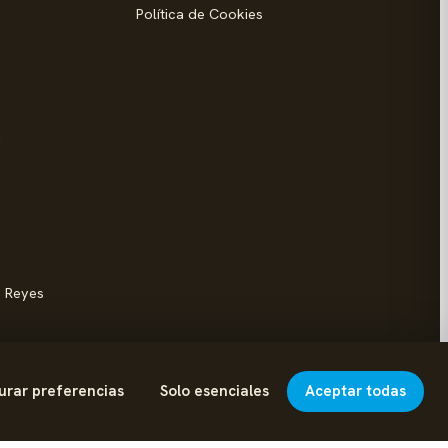
Política de Cookies
d
s Reyes
urar preferencias
Solo esenciales
Aceptar todas
Hecho con cariño en Colmenar Viejo