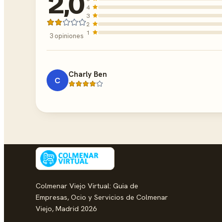
2,0
4
3
2
1
3 opiniones
Charly Ben
C
Colmenar Viejo Virtual: Guia de
Empresas, Ocio y Servicios de Colmenar
Viejo, Madrid 2026