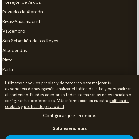
Torrejón de Ardoz
Pozuelo de Alarcón
Rivas-Vaciamadrid
Valdemoro
San Sebastián de los Reyes
Alcobendas
Pinto
Parla
Coslada
Utilizamos cookies propias y de terceros para mejorar tu
experiencia de navegación, analizar el tráfico del sitio y personalizar
AYUDA
el contenido. Puedes aceptarlas todas, rechazar las no esenciales o
configurar tus preferencias. Más información en nuestra
política de
Añadir empresa
cookies
y
política de privacidad
.
Configurar preferencias
Contacto
Política de Privacidad
Solo esenciales
Aviso Legal