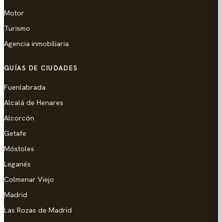
Motor
Turismo
Agencia inmobiliaria
GUÍAS DE CIUDADES
Fuenlabrada
Alcalá de Henares
Alcorcón
Getafe
Móstoles
Leganés
Colmenar Viejo
Madrid
Las Rozas de Madrid