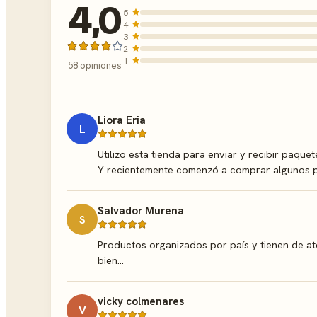
4,0
5
4
3
2
1
58 opiniones
Liora Eria
L
Utilizo esta tienda para enviar y recibir paque
Y recientemente comenzó a comprar algunos pr
Salvador Murena
S
Productos organizados por país y tienen de at
bien…
vicky colmenares
V