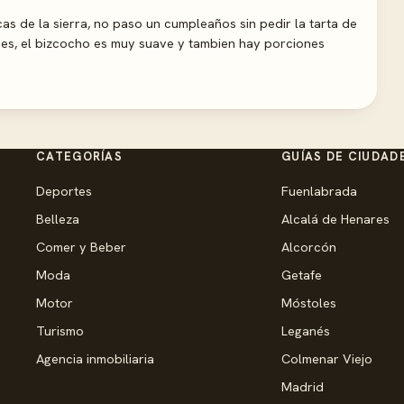
cas de la sierra, no paso un cumpleaños sin pedir la tarta de
ces, el bizcocho es muy suave y tambien hay porciones
CATEGORÍAS
GUÍAS DE CIUDAD
Deportes
Fuenlabrada
Belleza
Alcalá de Henares
Comer y Beber
Alcorcón
Moda
Getafe
Motor
Móstoles
Turismo
Leganés
Agencia inmobiliaria
Colmenar Viejo
Madrid