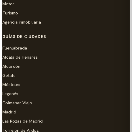
Motor
Turismo
Agencia inmobiliaria
GUÍAS DE CIUDADES
Fuenlabrada
Alcalá de Henares
Alcorcón
Getafe
Móstoles
Leganés
Colmenar Viejo
Madrid
Las Rozas de Madrid
Torrejón de Ardoz