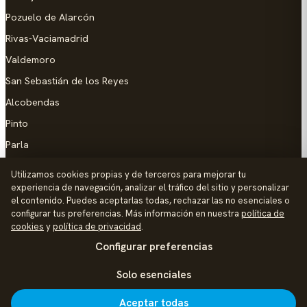
Pozuelo de Alarcón
Rivas-Vaciamadrid
Valdemoro
San Sebastián de los Reyes
Alcobendas
Pinto
Parla
Coslada
Utilizamos cookies propias y de terceros para mejorar tu
experiencia de navegación, analizar el tráfico del sitio y personalizar
AYUDA
el contenido. Puedes aceptarlas todas, rechazar las no esenciales o
configurar tus preferencias. Más información en nuestra
política de
Añadir empresa
cookies
y
política de privacidad
.
Configurar preferencias
Contacto
Política de Privacidad
Solo esenciales
Aviso Legal
Aceptar todas