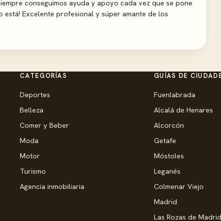
s siempre conseguimos ayuda y apoyo cada vez que se pone
o está! Excelente profesional y súper amante de los
CATEGORÍAS
GUÍAS DE CIUDAD
Deportes
Fuenlabrada
Belleza
Alcalá de Henares
Comer y Beber
Alcorcón
Moda
Getafe
Motor
Móstoles
Turismo
Leganés
Agencia inmobiliaria
Colmenar Viejo
Madrid
Las Rozas de Madri