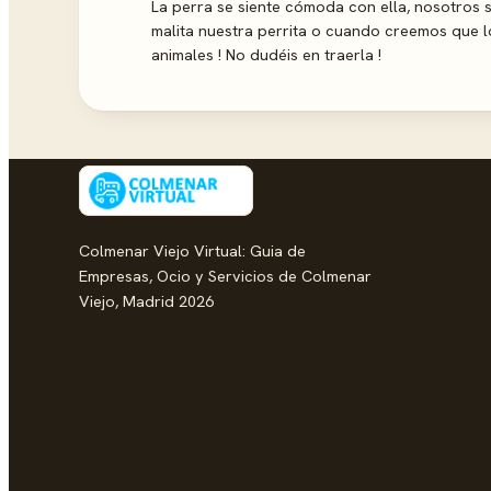
La perra se siente cómoda con ella, nosotro
malita nuestra perrita o cuando creemos que l
animales ! No dudéis en traerla !
Colmenar Viejo Virtual: Guia de
Empresas, Ocio y Servicios de Colmenar
Viejo, Madrid 2026