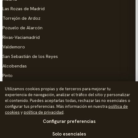
Las Rozas de Madrid
Torrejón de Ardoz
Pozuelo de Alarcón
Rivas-Vaciamadrid
Valdemoro
San Sebastián de los Reyes
Alcobendas
Pinto
Parla
Utilizamos cookies propias y de terceros para mejorar tu
experiencia de navegación, analizar el tráfico del sitio y personalizar
AYUDA
el contenido. Puedes aceptarlas todas, rechazar las no esenciales o
configurar tus preferencias. Más información en nuestra
política de
Añadir empresa
cookies
y
política de privacidad
.
Configurar preferencias
Contacto
Política de Privacidad
Solo esenciales