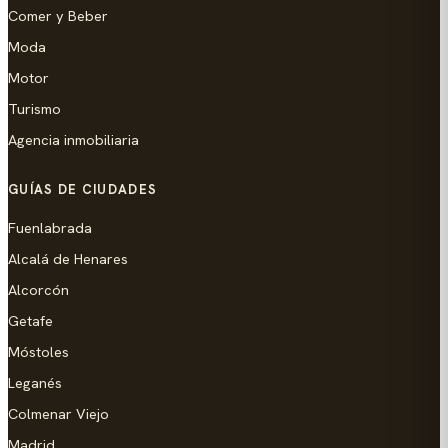
Comer y Beber
Moda
Motor
Turismo
Agencia inmobiliaria
GUÍAS DE CIUDADES
Fuenlabrada
Alcalá de Henares
Alcorcón
Getafe
Móstoles
Leganés
Colmenar Viejo
Madrid