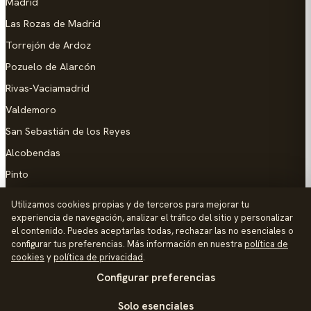
Madrid
Las Rozas de Madrid
Torrejón de Ardoz
Pozuelo de Alarcón
Rivas-Vaciamadrid
Valdemoro
San Sebastián de los Reyes
Alcobendas
Pinto
Parla
Utilizamos cookies propias y de terceros para mejorar tu
experiencia de navegación, analizar el tráfico del sitio y personalizar
AYUDA
el contenido. Puedes aceptarlas todas, rechazar las no esenciales o
configurar tus preferencias. Más información en nuestra
política de
Añadir empresa
cookies
y
política de privacidad
.
Configurar preferencias
Contacto
Política de Privacidad
Solo esenciales