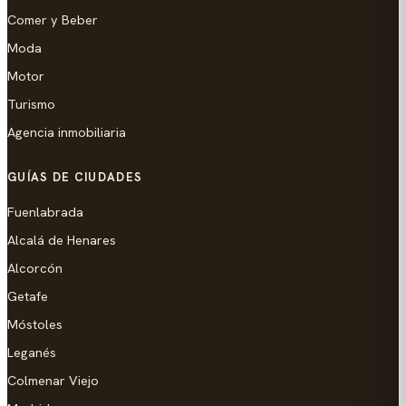
Comer y Beber
Moda
Motor
Turismo
Agencia inmobiliaria
GUÍAS DE CIUDADES
Fuenlabrada
Alcalá de Henares
Alcorcón
Getafe
Móstoles
Leganés
Colmenar Viejo