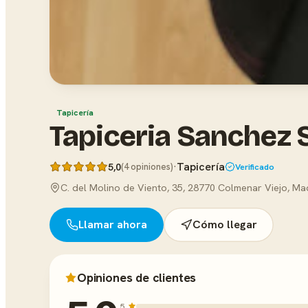
Tapicería
Tapiceria Sanchez 
·
Tapicería
5,0
(4 opiniones)
Verificado
C. del Molino de Viento, 35, 28770 Colmenar Viejo, Ma
Llamar ahora
Cómo llegar
Opiniones de clientes
5