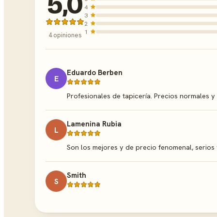
5,0
4
3
2
1
4 opiniones
Eduardo Berben
E
Profesionales de tapicería. Precios normales 
Lamenina Rubia
L
Son los mejores y de precio fenomenal, serios
Smith
S