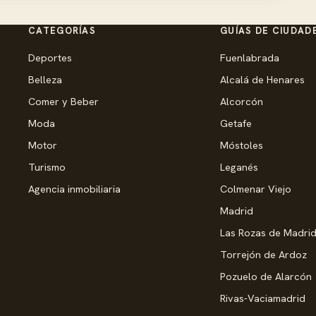
CATEGORÍAS
GUÍAS DE CIUDAD
Deportes
Fuenlabrada
Belleza
Alcalá de Henares
Comer y Beber
Alcorcón
Moda
Getafe
Motor
Móstoles
Turismo
Leganés
Agencia inmobiliaria
Colmenar Viejo
Madrid
Las Rozas de Madri
Torrejón de Ardoz
Pozuelo de Alarcón
Rivas-Vaciamadrid