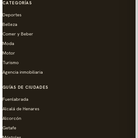
CATEGORÍAS
Deportes
Belleza
Comer y Beber
Moda
Motor
Turismo
Agencia inmobiliaria
GUÍAS DE CIUDADES
Fuenlabrada
Alcalá de Henares
Alcorcón
Getafe
Móstoles