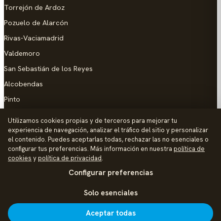
Torrejón de Ardoz
Pozuelo de Alarcón
Rivas-Vaciamadrid
Valdemoro
San Sebastián de los Reyes
Alcobendas
Pinto
Parla
Utilizamos cookies propias y de terceros para mejorar tu
experiencia de navegación, analizar el tráfico del sitio y personalizar
AYUDA
el contenido. Puedes aceptarlas todas, rechazar las no esenciales o
configurar tus preferencias. Más información en nuestra
política de
Añadir empresa
cookies
y
política de privacidad
.
Configurar preferencias
Contacto
Política de Privacidad
Solo esenciales
Aviso Legal
Aceptar todas
Política de Cookies