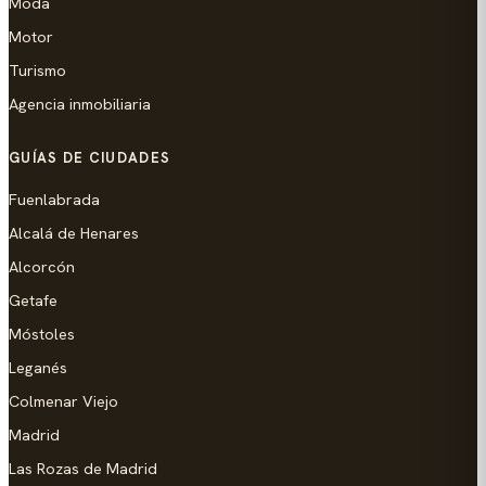
Moda
Motor
Turismo
Agencia inmobiliaria
GUÍAS DE CIUDADES
Fuenlabrada
Alcalá de Henares
Alcorcón
Getafe
Móstoles
Leganés
Colmenar Viejo
Madrid
Las Rozas de Madrid