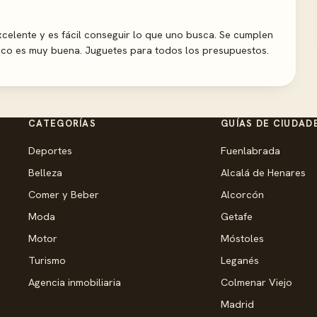
celente y es fácil conseguir lo que uno busca. Se cumplen
lico es muy buena. Juguetes para todos los presupuestos.
CATEGORÍAS
GUÍAS DE CIUDAD
Deportes
Fuenlabrada
Belleza
Alcalá de Henares
Comer y Beber
Alcorcón
Moda
Getafe
Motor
Móstoles
Turismo
Leganés
Agencia inmobiliaria
Colmenar Viejo
Madrid