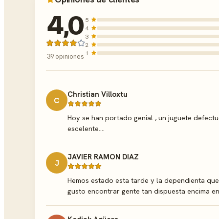
4,0
5
4
3
2
1
39 opiniones
Christian Villoxtu
C
Hoy se han portado genial , un juguete defectuo
escelente....
JAVIER RAMON DIAZ
J
Hemos estado esta tarde y la dependienta que
gusto encontrar gente tan dispuesta encima en