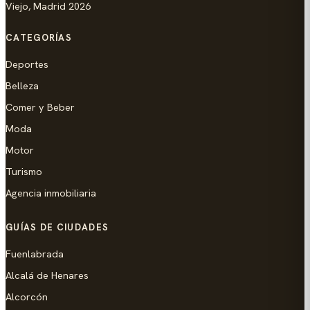
Viejo, Madrid 2026
CATEGORÍAS
Deportes
Belleza
Comer y Beber
Moda
Motor
Turismo
Agencia inmobiliaria
GUÍAS DE CIUDADES
Fuenlabrada
Alcalá de Henares
Alcorcón