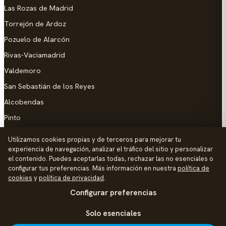
Las Rozas de Madrid
Torrejón de Ardoz
Pozuelo de Alarcón
Rivas-Vaciamadrid
Valdemoro
San Sebastián de los Reyes
Alcobendas
Pinto
Parla
Utilizamos cookies propias y de terceros para mejorar tu
experiencia de navegación, analizar el tráfico del sitio y personalizar
AYUDA
el contenido. Puedes aceptarlas todas, rechazar las no esenciales o
configurar tus preferencias. Más información en nuestra
política de
Añadir empresa
cookies
y
política de privacidad
.
Configurar preferencias
Contacto
Política de Privacidad
Solo esenciales
Aviso Legal