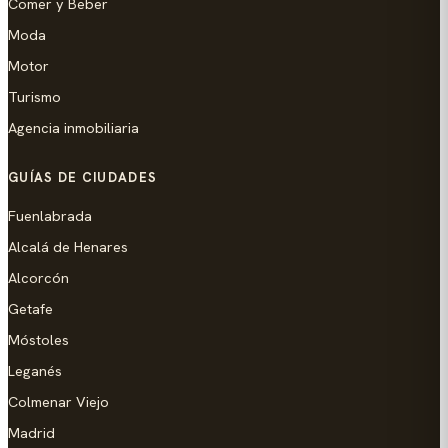
Comer y Beber
Moda
Motor
Turismo
Agencia inmobiliaria
GUÍAS DE CIUDADES
Fuenlabrada
Alcalá de Henares
Alcorcón
Getafe
Móstoles
Leganés
Colmenar Viejo
Madrid