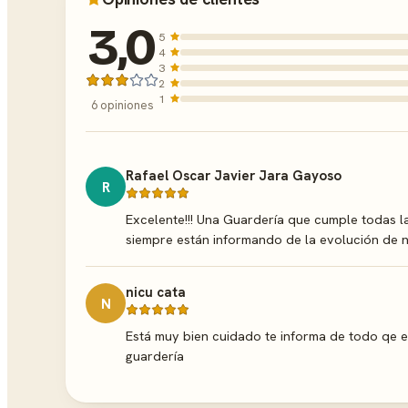
3,0
5
4
3
2
1
6 opiniones
Rafael Oscar Javier Jara Gayoso
R
Excelente!!! Una Guardería que cumple todas l
siempre están informando de la evolución de 
nicu cata
N
Está muy bien cuidado te informa de todo qe e
guardería