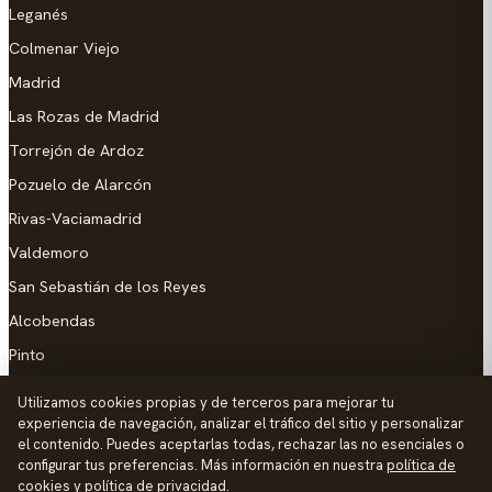
Leganés
Colmenar Viejo
Madrid
Las Rozas de Madrid
Torrejón de Ardoz
Pozuelo de Alarcón
Rivas-Vaciamadrid
Valdemoro
San Sebastián de los Reyes
Alcobendas
Pinto
Parla
Utilizamos cookies propias y de terceros para mejorar tu
experiencia de navegación, analizar el tráfico del sitio y personalizar
AYUDA
el contenido. Puedes aceptarlas todas, rechazar las no esenciales o
configurar tus preferencias. Más información en nuestra
política de
Añadir empresa
cookies
y
política de privacidad
.