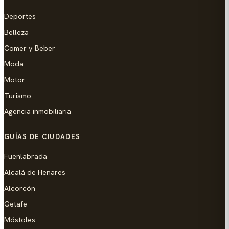
Deportes
Belleza
Comer y Beber
Moda
Motor
Turismo
Agencia inmobiliaria
GUÍAS DE CIUDADES
Fuenlabrada
Alcalá de Henares
Alcorcón
Getafe
Móstoles