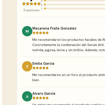
3
2
1
5 opiniones
Macarena Fraile Gonzalez
M
Me recomendaron los productos faciales de Ri
Concretamente la combinación del Serum Anti A
nutrida, jugosa, tersa y sin brillos. Además, n
Emilia Garcia
E
Me recomendaron en un foro el producto antiag
bien.
Alvaro García
A
Un amigo me recomendo el producto capilar y 