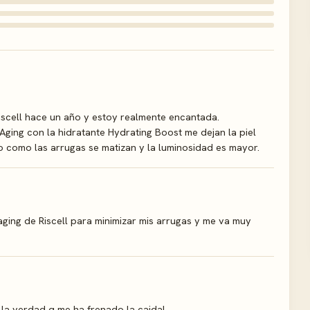
scell hace un año y estoy realmente encantada.
ging con la hidratante Hydrating Boost me dejan la piel
oto como las arrugas se matizan y la luminosidad es mayor.
ing de Riscell para minimizar mis arrugas y me va muy
la verdad q me ha frenado la caida!