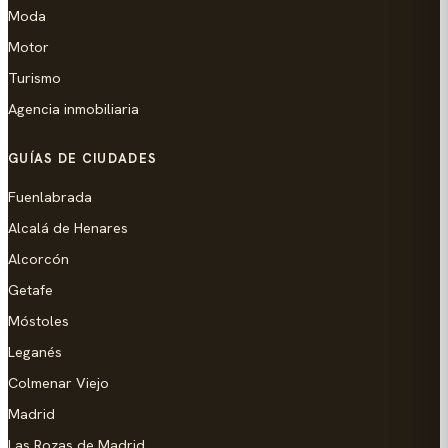
Moda
Motor
Turismo
Agencia inmobiliaria
GUÍAS DE CIUDADES
Fuenlabrada
Alcalá de Henares
Alcorcón
Getafe
Móstoles
Leganés
Colmenar Viejo
Madrid
Las Rozas de Madrid