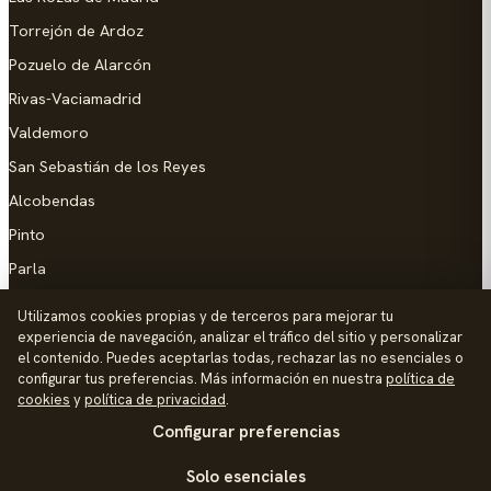
Torrejón de Ardoz
Pozuelo de Alarcón
Rivas-Vaciamadrid
Valdemoro
San Sebastián de los Reyes
Alcobendas
Pinto
Parla
Coslada
Utilizamos cookies propias y de terceros para mejorar tu
experiencia de navegación, analizar el tráfico del sitio y personalizar
AYUDA
el contenido. Puedes aceptarlas todas, rechazar las no esenciales o
configurar tus preferencias. Más información en nuestra
política de
Añadir empresa
cookies
y
política de privacidad
.
Configurar preferencias
Contacto
Política de Privacidad
Solo esenciales