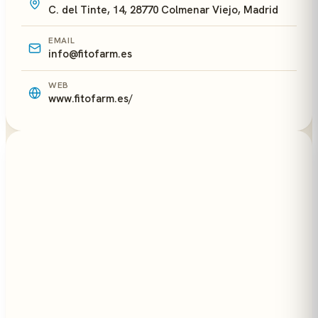
C. del Tinte, 14, 28770 Colmenar Viejo, Madrid
EMAIL
info@fitofarm.es
WEB
www.fitofarm.es/