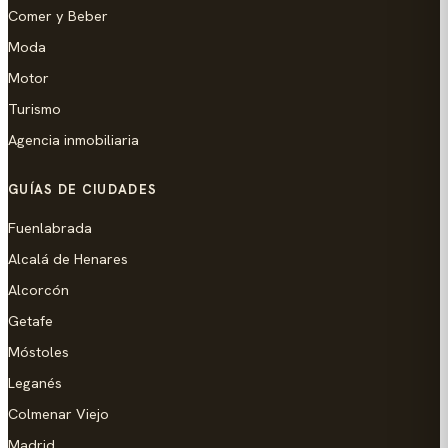
Comer y Beber
Moda
Motor
Turismo
Agencia inmobiliaria
GUÍAS DE CIUDADES
Fuenlabrada
Alcalá de Henares
Alcorcón
Getafe
Móstoles
Leganés
Colmenar Viejo
Madrid