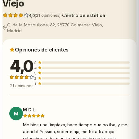
Viejo
·
Centro de estética
4,0
(21 opiniones)
C. de la Mosquilona, 82, 28770 Colmenar Viejo,
Madrid
Opiniones de clientes
4,0
5
4
3
2
1
21 opiniones
M D.L
M
Me hice una limpieza, hace tiempo que no iba, y me
atendió Yessica, super maja, me fui a trabajar
relajadisima del masaje que me dio en la cara.