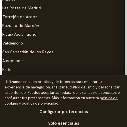
Las Rozas de Madrid
Torrejón de Ardoz
Pozuelo de Alarcón
Rivas-Vaciamadrid
Valdemoro
San Sebastián de los Reyes
Alcobendas
Pinto
Parla
Utilizamos cookies propias y de terceros para mejorar tu
experiencia de navegación, analizar el tráfico del sitio y personalizar
AYUDA
el contenido. Puedes aceptarlas todas, rechazar las no esenciales o
configurar tus preferencias. Más información en nuestra
política de
Añadir empresa
cookies
y
política de privacidad
.
Configurar preferencias
Contacto
Política de Privacidad
Solo esenciales