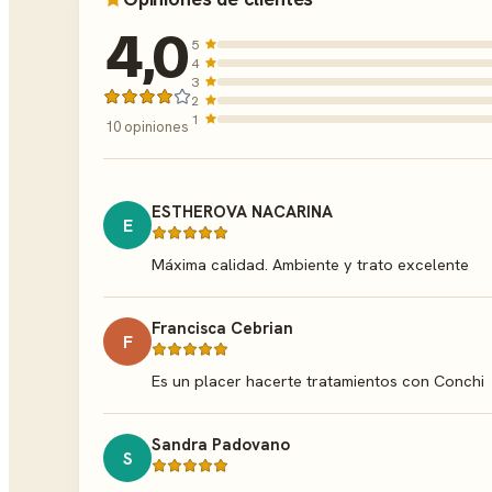
4,0
5
4
3
2
1
10 opiniones
ESTHEROVA NACARINA
E
Máxima calidad. Ambiente y trato excelente
Francisca Cebrian
F
Es un placer hacerte tratamientos con Conchi
Sandra Padovano
S