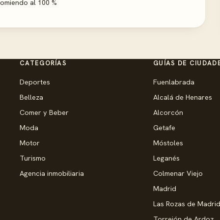
ecomiendo al 100 %
CATEGORÍAS
GUÍAS DE CIUDAD
Deportes
Fuenlabrada
Belleza
Alcalá de Henares
Comer y Beber
Alcorcón
Moda
Getafe
Motor
Móstoles
Turismo
Leganés
Agencia inmobiliaria
Colmenar Viejo
Madrid
Las Rozas de Madri
Torrejón de Ardoz