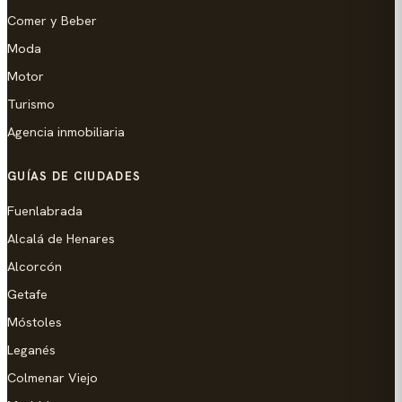
Comer y Beber
Moda
Motor
Turismo
Agencia inmobiliaria
GUÍAS DE CIUDADES
Fuenlabrada
Alcalá de Henares
Alcorcón
Getafe
Móstoles
Leganés
Colmenar Viejo