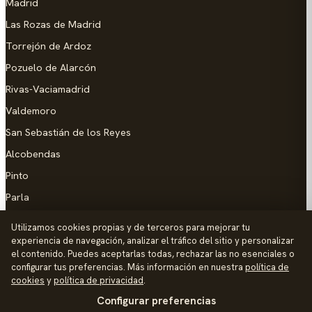
Madrid
Las Rozas de Madrid
Torrejón de Ardoz
Pozuelo de Alarcón
Rivas-Vaciamadrid
Valdemoro
San Sebastián de los Reyes
Alcobendas
Pinto
Parla
Coslada
Utilizamos cookies propias y de terceros para mejorar tu
experiencia de navegación, analizar el tráfico del sitio y personalizar
AYUDA
el contenido. Puedes aceptarlas todas, rechazar las no esenciales o
configurar tus preferencias. Más información en nuestra
política de
Añadir empresa
cookies
y
política de privacidad
.
Configurar preferencias
Contacto