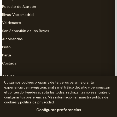
Pozuelo de Alarcón
Rivas-Vaciamadrid
Valdemoro
San Sebastián de los Reyes
Alcobendas
Pinto
Parla
Coslada
AYUDA
Utilizamos cookies propias y de terceros para mejorar tu
Añadir empresa
experiencia de navegación, analizar el tráfico del sitio y personalizar
el contenido. Puedes aceptarlas todas, rechazar las no esenciales o
Contacto
configurar tus preferencias. Más información en nuestra
política de
Política de Privacidad
cookies
y
política de privacidad
.
Configurar preferencias
Aviso Legal