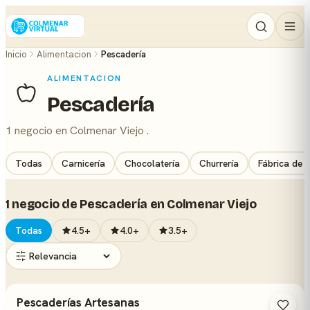
Inicio
Alimentacion
Pescadería
ALIMENTACION
Pescadería
1 negocio en Colmenar Viejo .
Todas
Carnicería
Chocolatería
Churrería
Fábrica de 
1 negocio de Pescadería en Colmenar Viejo
Todas
4.5+
4.0+
3.5+
Pescaderías Artesanas