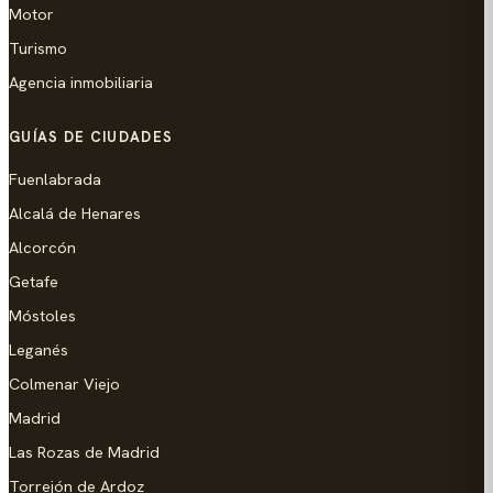
Motor
Turismo
Agencia inmobiliaria
GUÍAS DE CIUDADES
Fuenlabrada
Alcalá de Henares
Alcorcón
Getafe
Móstoles
Leganés
Colmenar Viejo
Madrid
Las Rozas de Madrid
Torrejón de Ardoz