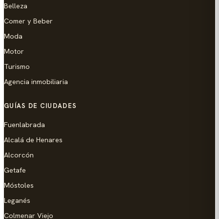
Belleza
Comer y Beber
Moda
Motor
Turismo
Agencia inmobiliaria
GUÍAS DE CIUDADES
Fuenlabrada
Alcalá de Henares
Alcorcón
Getafe
Móstoles
Leganés
Colmenar Viejo