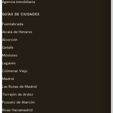
Agencia inmobiliaria
GUÍAS DE CIUDADES
Fuenlabrada
Alcalá de Henares
Alcorcón
Getafe
Móstoles
Leganés
Colmenar Viejo
Madrid
Las Rozas de Madrid
Torrejón de Ardoz
Pozuelo de Alarcón
Rivas-Vaciamadrid