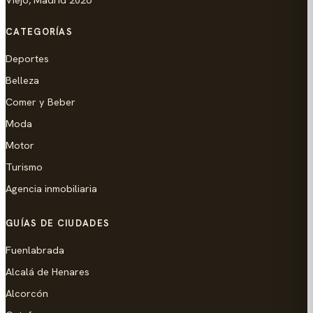
CATEGORÍAS
Deportes
Belleza
Comer y Beber
Moda
Motor
Turismo
Agencia inmobiliaria
GUÍAS DE CIUDADES
Fuenlabrada
Alcalá de Henares
Alcorcón