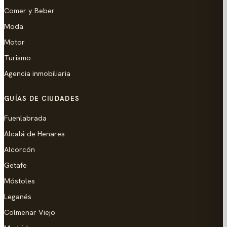
Comer y Beber
Moda
Motor
Turismo
Agencia inmobiliaria
GUÍAS DE CIUDADES
Fuenlabrada
Alcalá de Henares
Alcorcón
Getafe
Móstoles
Leganés
Colmenar Viejo