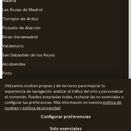
Madrid
Las Rozas de Madrid
Torrejón de Ardoz
Pozuelo de Alarcón
Rivas-Vaciamadrid
Valdemoro
San Sebastián de los Reyes
Alcobendas
Pinto
Parla
Utilizamos cookies propias y de terceros para mejorar tu
experiencia de navegación, analizar el tráfico del sitio y personalizar
AYUDA
el contenido. Puedes aceptarlas todas, rechazar las no esenciales o
configurar tus preferencias. Más información en nuestra
política de
Añadir empresa
cookies
y
política de privacidad
.
Configurar preferencias
Contacto
Política de Privacidad
Solo esenciales