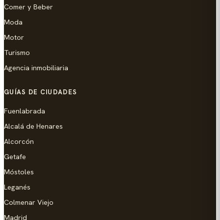
Comer y Beber
Moda
Motor
Turismo
Agencia inmobiliaria
GUÍAS DE CIUDADES
Fuenlabrada
Alcalá de Henares
Alcorcón
Getafe
Móstoles
Leganés
Colmenar Viejo
Madrid