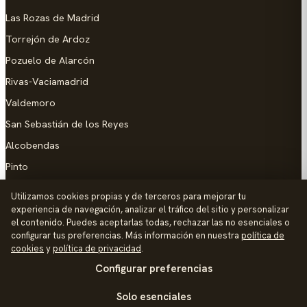
Las Rozas de Madrid
Torrejón de Ardoz
Pozuelo de Alarcón
Rivas-Vaciamadrid
Valdemoro
San Sebastián de los Reyes
Alcobendas
Pinto
Parla
Utilizamos cookies propias y de terceros para mejorar tu
experiencia de navegación, analizar el tráfico del sitio y personalizar
AYUDA
el contenido. Puedes aceptarlas todas, rechazar las no esenciales o
configurar tus preferencias. Más información en nuestra
política de
Añadir empresa
cookies
y
política de privacidad
.
Configurar preferencias
Contacto
Política de Privacidad
Solo esenciales