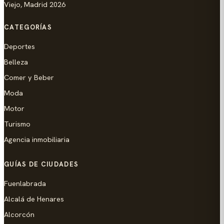
Viejo, Madrid 2026
CATEGORÍAS
Deportes
Belleza
Comer y Beber
Moda
Motor
Turismo
Agencia inmobiliaria
GUÍAS DE CIUDADES
Fuenlabrada
Alcalá de Henares
Alcorcón