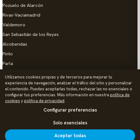
Pozuelo de Alarcón
Rivas-Vaciamadrid
Valdemoro
San Sebastián de los Reyes
Alcobendas
Pinto
Parla
Coslada
Utilizamos cookies propias y de terceros para mejorar tu
experiencia de navegación, analizar el tráfico del sitio y personalizar
AYUDA
el contenido. Puedes aceptarlas todas, rechazar las no esenciales o
configurar tus preferencias. Más información en nuestra
política de
Añadir empresa
cookies
y
política de privacidad
.
Configurar preferencias
Contacto
Política de Privacidad
Solo esenciales
Aviso Legal
Aceptar todas
Política de Cookies