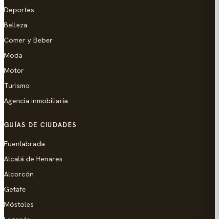
Deportes
Belleza
Comer y Beber
Moda
Motor
Turismo
Agencia inmobiliaria
GUÍAS DE CIUDADES
Fuenlabrada
Alcalá de Henares
Alcorcón
Getafe
Móstoles