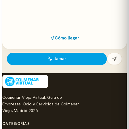
Cómo llegar
Llamar
Colmenar Viejo Virtual: Guia de
Empresas, Ocio y Servicios de Colmenar
Viejo, Madrid 2026
CATEGORÍAS