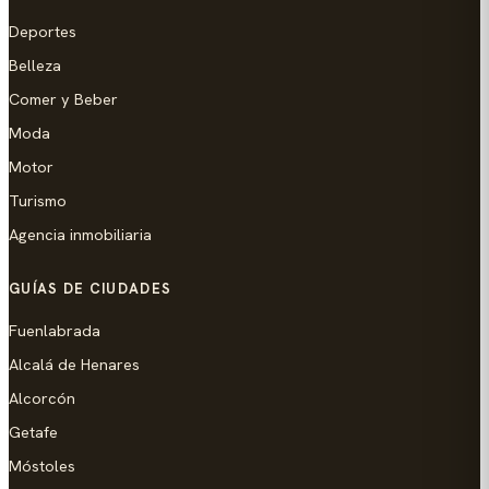
Deportes
Belleza
Comer y Beber
Moda
Motor
Turismo
Agencia inmobiliaria
GUÍAS DE CIUDADES
Fuenlabrada
Alcalá de Henares
Alcorcón
Getafe
Móstoles