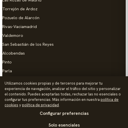
Torrejón de Ardoz
Pozuelo de Alarcón
Rivas-Vaciamadrid
Valdemoro
San Sebastián de los Reyes
Alcobendas
Pinto
Parla
Coslada
Utilizamos cookies propias y de terceros para mejorar tu
experiencia de navegación, analizar el tráfico del sitio y personalizar
AYUDA
el contenido. Puedes aceptarlas todas, rechazar las no esenciales o
configurar tus preferencias. Más información en nuestra
política de
Añadir empresa
cookies
y
política de privacidad
.
Configurar preferencias
Contacto
Política de Privacidad
Solo esenciales