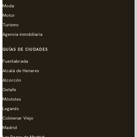
Moda
Motor
Turismo
Agencia inmobiliaria
GUÍAS DE CIUDADES
Fuenlabrada
Alcalá de Henares
Alcorcón
Getafe
Móstoles
Leganés
Colmenar Viejo
Madrid
Las Rozas de Madrid