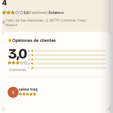
4
·
Estanco
3,0
(2 opiniones)
Calle de San Sebastián, 3, 28770 Colmenar Viejo,
Madrid
Opiniones de clientes
3,0
5
4
3
2
1
2 opiniones
salma traq
S